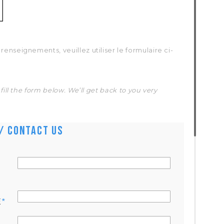
nseignements, veuillez utiliser le formulaire ci-
fill the form below. We’ll get back to you very
/ Contact us
E
*