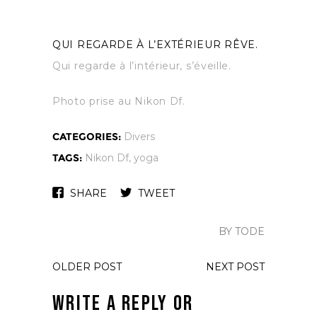
QUI REGARDE À L’EXTÉRIEUR RÊVE.
Qui regarde à l’intérieur, s’éveille.
Photo prise au Nikon Df.
CATEGORIES:
Divers
TAGS:
Nikon Df
,
yoga
SHARE
TWEET
BY TODE
OLDER POST
NEXT POST
Write a Reply or